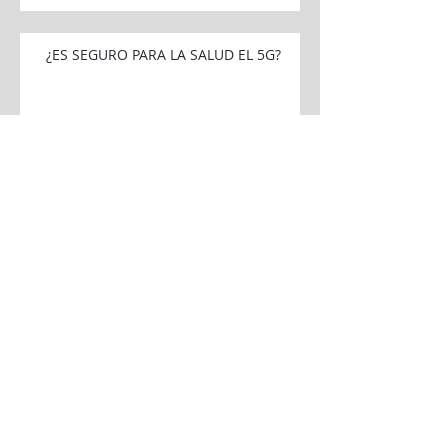
¿ES SEGURO PARA LA SALUD EL 5G?
Los gurús digitales crían a sus hijos sin
pantallas
Evidencia científica y telefonía móvil
Muchas horas ante una pantalla
envejece el cerebro de los niños