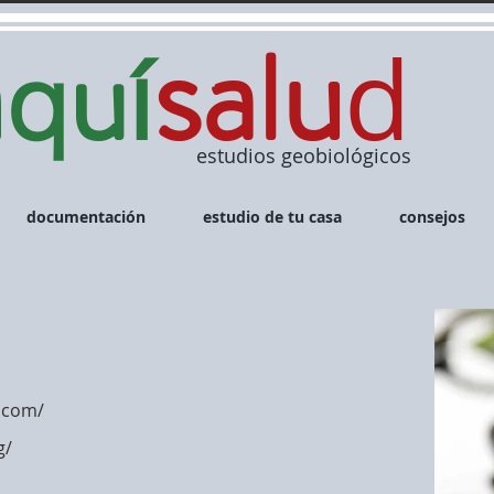
a
sa
u
u
l
d
í
q
estudios geobiológicos
documentación
estudio de tu casa
consejos
.com/
g/